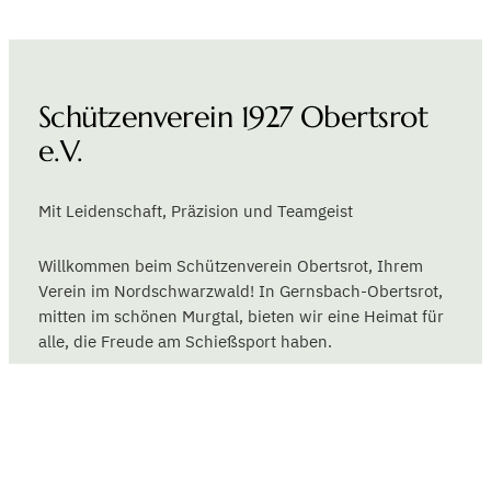
Schützenverein 1927 Obertsrot
e.V.
Mit Leidenschaft, Präzision und Teamgeist
Willkommen beim Schützenverein Obertsrot, Ihrem
Verein im Nordschwarzwald! In Gernsbach-Obertsrot,
mitten im schönen Murgtal, bieten wir eine Heimat für
alle, die Freude am Schießsport haben.
Unser Angebot umfasst die Disziplinen
Luftgewehr/Luftpistole, Bogensport und
Kleinkalibergewehr. Dafür stehen uns eine moderne
Luftgewehrhalle mit elektronischen Schießständen