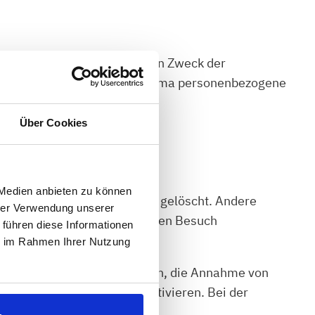
rkunft und Empfänger und den Zweck der
ie zu weiteren Fragen zum Thema personenbezogene
Über Cookies
 Medien anbieten zu können
 Ihres Besuchs automatisch gelöscht. Andere
hrer Verwendung unserer
s, Ihren Browser beim nächsten Besuch
 führen diese Informationen
ie im Rahmen Ihrer Nutzung
ies nur im Einzelfall erlauben, die Annahme von
m Schließen des Browser aktivieren. Bei der