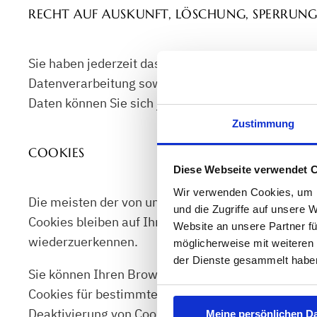
RECHT AUF AUSKUNFT, LÖSCHUNG, SPERRUN
Sie haben jederzeit das Recht auf Auskunft über
Datenverarbeitung sowie ein Recht auf Berichtig
Daten können Sie sich jederzeit per Mail an folg
Zustimmung
COOKIES
Diese Webseite verwendet 
Wir verwenden Cookies, um I
Die meisten der von uns verwendeten Cookies sin
und die Zugriffe auf unsere 
Cookies bleiben auf Ihrem Endgerät gespeichert, 
Website an unsere Partner fü
wiederzuerkennen.
möglicherweise mit weiteren
der Dienste gesammelt habe
Sie können Ihren Browser so einstellen, dass Sie 
Cookies für bestimmte Fälle oder generell aussch
Deaktivierung von Cookies kann die Funktionalität
Meine persönlichen Da