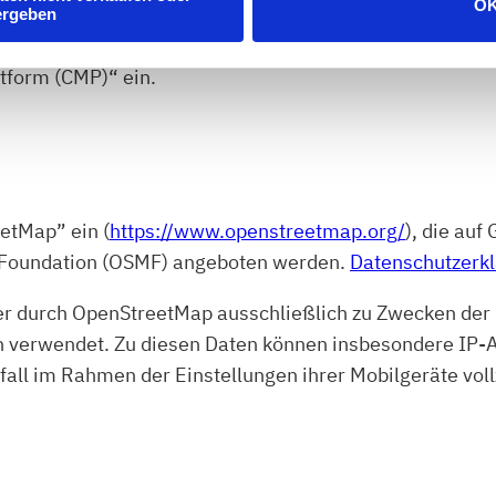
O
ergeben
chen Technologien (Tracking-Pixel, Web-Beacons etc.) 
tform (CMP)“ ein.
etMap” ein (
https://www.openstreetmap.org/
), die au
 Foundation (OSMF) angeboten werden.
Datenschutzerk
er durch OpenStreetMap ausschließlich zu Zwecken der 
 verwendet. Zu diesen Daten können insbesondere IP-A
lfall im Rahmen der Einstellungen ihrer Mobilgeräte vo