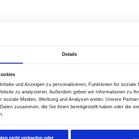
G
 Ihre gespeicherten personenbezogenen Daten, deren He
ung, Sperrung oder Löschung dieser Daten. Hierzu sow
ende Adresse an uns wenden:
lpmoc
ecnai
bovs@
rstre
ed.to
Details
Cookies
nhalte und Anzeigen zu personalisieren, Funktionen für soziale
d so genannte „Session-Cookies“. Sie werden nach Ende
Website zu analysieren. Außerdem geben wir Informationen zu I
bis Sie diese löschen. Diese Cookies ermöglichen es un
r soziale Medien, Werbung und Analysen weiter. Unsere Partner
 Daten zusammen, die Sie ihnen bereitgestellt haben oder die s
n.
über das Setzen von Cookies informiert werden und Cook
ließen sowie das automatische Löschen der Cookies bei
 dieser Website eingeschränkt sein.
ten nicht verkaufen oder