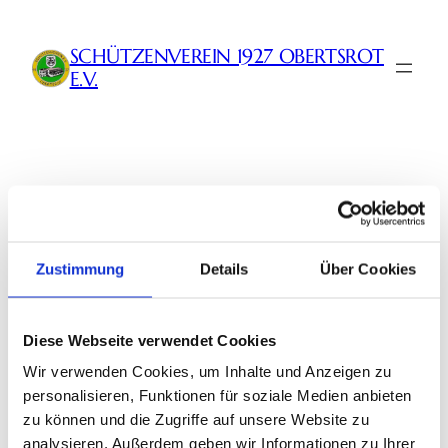
Zum
Inhalt
SCHÜTZENVEREIN 1927 OBERTSROT
springen
E.V.
Ergebnisse aus den Sparten
Bogensport: Landesmeisterschaft im Freien 2026
Zustimmung
Details
Über Cookies
25. Juli 2026
Bogensport: Vier Kreismeistertitel für SV
Obertsrot
15. Juni 2026
Diese Webseite verwendet Cookies
Bronze bei der Black Forest Liga
Wir verwenden Cookies, um Inhalte und Anzeigen zu
2. Mai 2026
Erfolge auf den Kreismeisterschaften in
personalisieren, Funktionen für soziale Medien anbieten
Mittelbaden
zu können und die Zugriffe auf unsere Website zu
9. April 2026
analysieren. Außerdem geben wir Informationen zu Ihrer