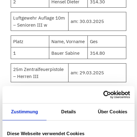
2
Hensel Dieter
314.30
Luftgewehr Auflage 10m
am: 30.03.2025
– Senioren III w
Platz
Name, Vorname
Ges
1
Bauer Sabine
314.80
25m Zentralfeuerpistole
am: 29.03.2025
– Herren III
Platz
Name, Vorname
Ges
2
Koch Michael
500.0
Zustimmung
Details
Über Cookies
25m Standardpistole –
am: 29.03.2025
Herren III
Diese Webseite verwendet Cookies