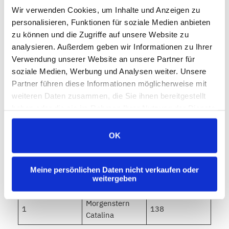
Wir verwenden Cookies, um Inhalte und Anzeigen zu
Platz
Name, Vorname
Ges
personalisieren, Funktionen für soziale Medien anbieten
1
Koch Michael
441.0
zu können und die Zugriffe auf unsere Website zu
analysieren. Außerdem geben wir Informationen zu Ihrer
Bogen WA Halle Recurve
Verwendung unserer Website an unsere Partner für
am: 24.11.2024
– Herren
soziale Medien, Werbung und Analysen weiter. Unsere
Partner führen diese Informationen möglicherweise mit
weiteren Daten zusammen, die Sie ihnen bereitgestellt
Platz
Name, Vorname
Total
haben oder die sie im Rahmen Ihrer Nutzung der Dienste
3
Probst Oliver
518
gesammelt haben.
OK
Bogen WA Halle Recurve
am: 24.11.2024
– Junioren w
Meine persönlichen Daten nicht verkaufen oder
weitergeben
Platz
Name, Vorname
Total
Morgenstern
1
138
Catalina