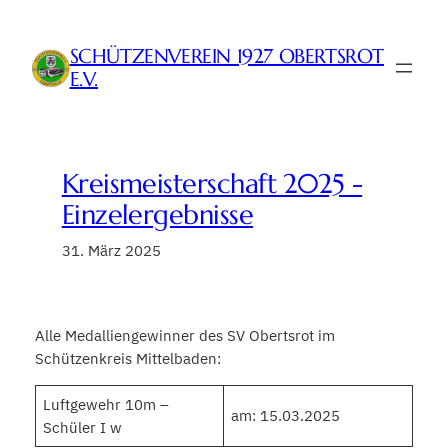
Zum
Inhalt
SCHÜTZENVEREIN 1927 OBERTSROT
springen
E.V.
Kreismeisterschaft 2025 -
Einzelergebnisse
31. März 2025
Alle Medalliengewinner des SV Obertsrot im
Schützenkreis Mittelbaden:
Luftgewehr 10m –
am: 15.03.2025
Schüler I w