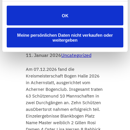
gesammelt haben.
OK
Ergebnisse
Kreismeisterschaft
Meine persönlichen Daten nicht verkaufen oder
weitergeben
Bogen Halle 2026
11. Januar 2026
Uncategorized
Am 07.12.2026 fand die
Kreismeisterschaft Bogen Halle 2026
in Achernstatt, ausgerichtet vom
Acherner Bogenclub. Insgesamt traten
63 Schützenund 10 Mannschaften in
zwei Durchgängen an. Zehn Schützen
ausObertsrot nahmen erfolgreich teil.
Einzelergebnisse Blankbogen Platz
Name Master weiblich 2 Gillen Rosi
Damen 4 Oster Lisa Herren 8 Babbick