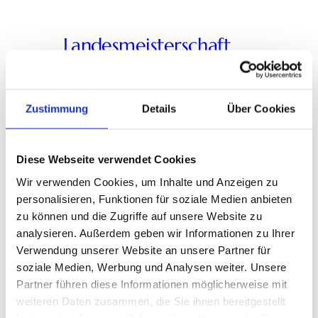
Landesmeisterschaft
2026 – Bogen
1. Februar 2026
Uncategorized
Zustimmung
Details
Über Cookies
Die Bogenschützen des SV 1927
Obertsrot errangen beeindruckende
Diese Webseite verwendet Cookies
Ergebnisse bei der
Wir verwenden Cookies, um Inhalte und Anzeigen zu
Landesmeisterschaft 2026 in
Steinbach.Podestplatzierung und
personalisieren, Funktionen für soziale Medien anbieten
Einzelerfolge: Starke Teamleistung: Die
zu können und die Zugriffe auf unsere Website zu
Mannschaft 1972 SV Obertsrot 1 (R.M.
analysieren. Außerdem geben wir Informationen zu Ihrer
Gillen, H. Eyrisch, M. Schuster) bewies
Verwendung unserer Website an unsere Partner für
Teamgeist und erkämpfte sich mit
soziale Medien, Werbung und Analysen weiter. Unsere
insgesamt 1.327 Ringen den 5. Platz in
Partner führen diese Informationen möglicherweise mit
der Disziplin Blankbogen.
weiteren Daten zusammen, die Sie ihnen bereitgestellt
haben oder die sie im Rahmen Ihrer Nutzung der Dienste